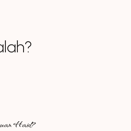
lah?
guan Haid?