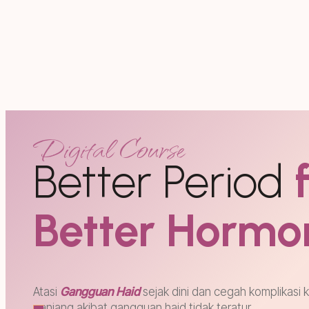
Digital Course
Better Period
Better Hormo
Atasi
Gangguan Haid
sejak dini dan cegah komplikasi 
panjang akibat gangguan haid tidak teratur.