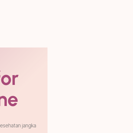
for
ne
kesehatan jangka