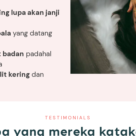
ing lupa akan janji
pala
yang datang
t badan
padahal
a
it kering
dan
TESTIMONIALS
a yang mereka kata