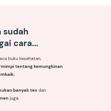
a sudah
i cara...
ca buku kesehatan,
rmimpi tentang kemungkinan
embaik.
kukan banyak tes
dan
emen
juga.