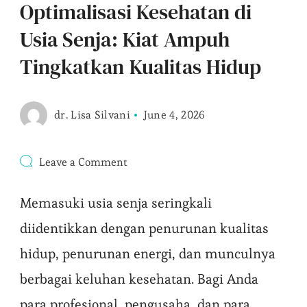
Optimalisasi Kesehatan di
Usia Senja: Kiat Ampuh
Tingkatkan Kualitas Hidup
dr. Lisa Silvani
June 4, 2026
on
Leave a Comment
Optimalisasi
Kesehatan
Memasuki usia senja seringkali
di
Usia
diidentikkan dengan penurunan kualitas
Senja:
Kiat
hidup, penurunan energi, dan munculnya
Ampuh
Tingkatkan
berbagai keluhan kesehatan. Bagi Anda
Kualitas
Hidup
para profesional, pengusaha, dan para