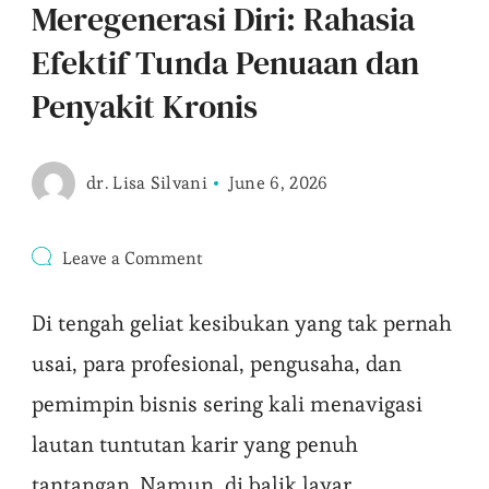
Meregenerasi Diri: Rahasia
Efektif Tunda Penuaan dan
Penyakit Kronis
dr. Lisa Silvani
June 6, 2026
on
Leave a Comment
Meregenerasi
Diri:
Di tengah geliat kesibukan yang tak pernah
Rahasia
Efektif
usai, para profesional, pengusaha, dan
Tunda
Penuaan
pemimpin bisnis sering kali menavigasi
dan
Penyakit
lautan tuntutan karir yang penuh
Kronis
tantangan. Namun, di balik layar